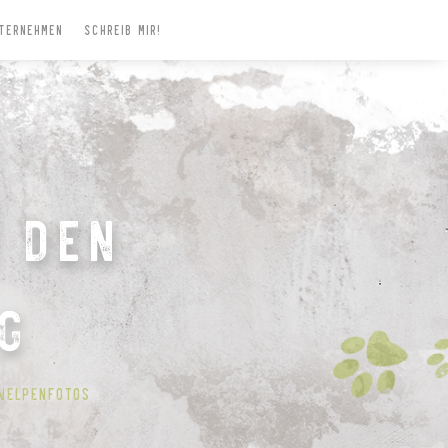
ternehmen
Schreib mir!
n den
g
Welpenfotos