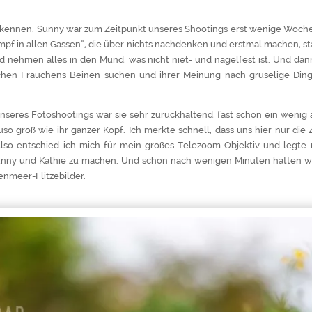
 kennen. Sunny war zum Zeitpunkt unseres Shootings erst wenige Woche
mpf in allen Gassen“, die über nichts nachdenken und erstmal machen, s
 nehmen alles in den Mund, was nicht niet- und nagelfest ist. Und dan
schen Frauchens Beinen suchen und ihrer Meinung nach gruselige Ding
seres Fotoshootings war sie sehr zurückhaltend, fast schon ein wenig ä
 groß wie ihr ganzer Kopf. Ich merkte schnell, dass uns hier nur die Ze
so entschied ich mich für mein großes Telezoom-Objektiv und legte 
nny und Käthie zu machen. Und schon nach wenigen Minuten hatten wir 
nmeer-Flitzebilder.