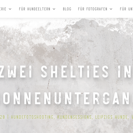
erie
Für Hundeeltern
Blog
Für Fotografen
Für Un
zwei Shelties i
Sonnenuntergan
020
Hundefotoshooting
,
Kundensessions
,
Leipzigs Hunde
,