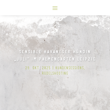
Sensible Havaneser Hündin
„Juli“ im Palmengarten Leipzig
29. Okt. 2025
Kundensessions
,
Rudelshooting